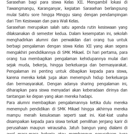
Sarasehan bagi para siswa Kelas XII.
Mengambil lokasi di
Tawangmangu, Karanganyar, keg
iatan Sarasehan berlangsung
mulai Sabtu sore
hingga Minggu siang dengan pendampingan
dari Tim Kesiswaan dan para Wali Kelas.
Sarasehan merupakan salah satu agenda rutin kesiswaan yang
dilaksanakan di semester kedua. Dalam kesempatan ini, sekolah
menghadirkan alumni dan perwakilan dari orang tua untuk
berbagi pengalaman dengan siswa Kelas XII yang akan segera
mengakhiri pendidikannya di SMK Mikael. Di hari pertama, para
orang tua membagikan pengalaman kehidupannya mulai dari
sejak muda, bekerja, hingga berkeluarga dan bermasyarakat.
Pengalaman ini penting untuk dibagikan kepada para siswa,
karena mereka kelak juga akan menempuh hidup berkeluarga
dan bermasyarakat. Dengan adanya sharing pengalaman ini,
diharapkan para siswa menyadari akan keberadaan dirinya dan
tantangan ke depan yang akan mereka hadapi.
Para alumni membagikan pengalamannya ketika dulu mereka
menempuh pendidikan di SMK Mikael hingga akhirnya mereka
mampu meraih kesuksesan seperti saat ini. Kiat-kiat usaha
disampaikan kepada para siswa terkait pemilihan jenjang karir di
perusahaan maupun wirausaha. Jatuh bangun yang dialami di
awal masa-masa bekerja atau membangun perusahaan juga