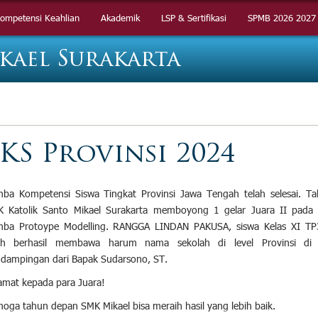
ompetensi Keahlian
ompetensi Keahlian
Akademik
Akademik
LSP & Sertifikasi
LSP & Sertifikasi
SPMB 2026 2027
SPMB 2026 2027
kael Surakarta
KS Provinsi 2024
ba Kompetensi Siswa Tingkat Provinsi Jawa Tengah telah selesai. Ta
 Katolik Santo Mikael Surakarta memboyong 1 gelar Juara II pada
ba Protoype Modelling. RANGGA LIN
DAN PAKUSA, siswa Kelas XI TP
lah berhasil membawa harum nama sekolah di level Provinsi di
dampingan dari Bapak Sudarsono, ST.
amat kepada para Juara!
oga tahun depan SMK Mikael bisa meraih hasil yang lebih baik.