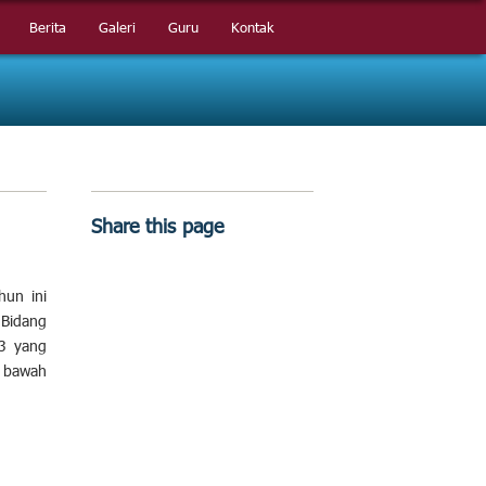
Berita
Berita
Galeri
Galeri
Guru
Guru
Kontak
Kontak
Share this page
hun ini
 Bidang
3 yang
 bawah