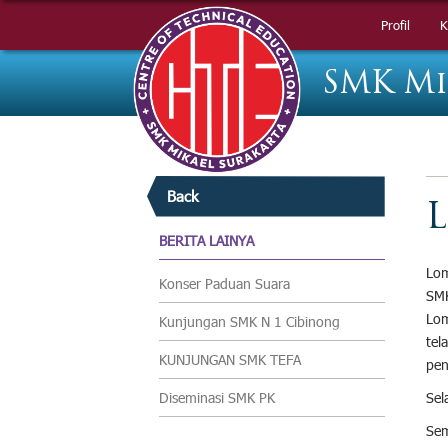
Profil
Profil
K
K
SMK Mi
Back
L
BERITA LAINYA
Lom
Konser Paduan Suara
SMK
Lom
Kunjungan SMK N 1 Cibinong
te
KUNJUNGAN SMK TEFA
pen
Diseminasi SMK PK
Sel
Sem