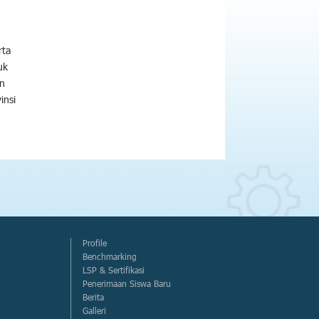
rta
uk
n
insi
Profile
Benchmarking
LSP & Sertifikasi
Penerimaan Siswa Baru
Berita
Galleri