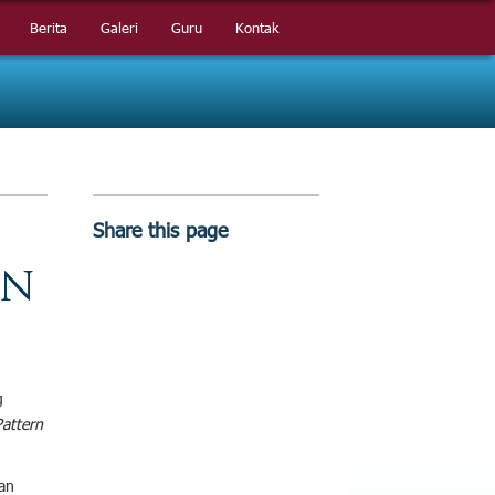
Berita
Berita
Galeri
Galeri
Guru
Guru
Kontak
Kontak
Share this page
UN
g
Pattern
an