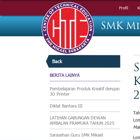
Profil
Profil
K
K
SMK Mi
Back
BERITA LAINYA
Pembelajaran Produk Kreatif dengan
2
3D Printer
Diklat Bantara III
Tah
LATIHAN GABUNGAN DEWAN
Lom
AMBALAN PRAMUKA TAHUN 2025
Mak
Sarasehan Guru SMK Mikael
Lom