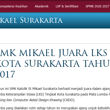
ompetensi Keahlian
ompetensi Keahlian
Akademik
Akademik
LSP & Sertifikasi
LSP & Sertifikasi
SPMB 2026 2027
SPMB 2026 2027
kael Surakarta
SMK MIKAEL JUARA LKS
KOTA SURAKARTA TAH
017
un ini SMK Katolik St Mikael Surakarta berhasil menjadi juara dalam ajan
ba Keterampilan Siswa (LKS) Tingkat Kota Surakarta pada Mata Lomba
ing
dan
Computer Aided Design-Drawing
(CADD).
ba yang diadakan rutin setiap tahun ini merupakan ajang unjuk keboleh