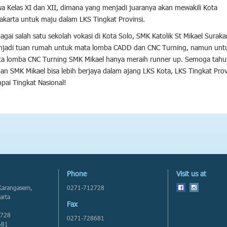
wa Kelas XI dan XII, dimana yang menjadi juaranya akan mewakili Kota
akarta untuk maju dalam LKS Tingkat Provinsi.
agai salah satu sekolah vokasi di Kota Solo, SMK Katolik St Mikael Suraka
jadi tuan rumah untuk mata lomba CADD dan CNC Turning, namun unt
a lomba CNC Turning SMK Mikael hanya meraih runner up. Semoga tahu
an SMK Mikael bisa lebih berjaya dalam ajang LKS Kota, LKS Tingkat Prov
pai Tingkat Nasional!
Phone
Visit us at
 Karangasem,
0271-712728
arta
Fax
2728
0271-728681
681