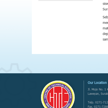
sis
Sur
Seb
men
mat
dep
sam
Our Location
Jl. Mojo No. 1
Laweyan, Surak
Telp. 0271-71
Fax. 0271-728