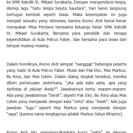
ke SMK Katolik St. Mikael Surakarta. Dengan mengendarai Vespa,
diiringi lagu “Satu Vespa Sejuta Saudara”, hari Senin langsung
bertugas kembali seperti biasa. Maka kesempatan ini juga
menjadi sesuatu yang istimewa, karena Romo Ardi benar-benar
merayakan Misa Perdana berasama keluarga besar SMK Katolik
St. Mikael Surakarta. Bersama para pendidik dan tenaga
kependidikan di Aula Petrus Faber, dan bersama para siswa dari
tempat masing-masing.
Dalam homilinya, Romo Ardi sempat
“nanggap”
beberapa peserta
yang hadir di Aula Petrus Faber. Mulai dari Pak Eko, Mas Markus,
Bu Rina, dan Mas Celvin. Dalam dialog singkat tersebut, mereka
diberi pertanyaan sederhana, “
jika ada kata setia, apa yang
terlintas di pikiran Anda?”
. Jawabannya tentu
macem-macem
.
Ada yang jawabannya “berat”, seperti Pak Eko, Bu Rina atau Mas
Celvin yang menjawab dengan kata “cinta” atau “kasih”. Ada juga
jawaban
“lugu”
seperti Mas Markus yang menjawab dengan
“saya” (karena nama lengkapnya adalah Markus Setya Afrianto).
Romo Ardi lalu menyimpulkankata kunci “setia” ini dengan