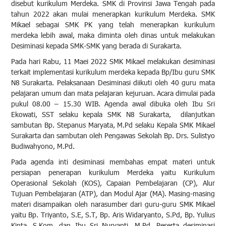
disebut kurikulum Merdeka. SMK di Provinsi Jawa Tengah pada
tahun 2022 akan mulai menerapkan kurikulum Merdeka. SMK
Mikael sebagai SMK PK yang telah menerapkan kurikulum
merdeka lebih awal, maka diminta oleh dinas untuk melakukan
Desiminasi kepada SMK-SMK yang berada di Surakarta.
Pada hari Rabu, 11 Maei 2022 SMK Mikael melakukan desiminasi
terkait implementasi kurikulum merdeka kepada Bp/Ibu guru SMK
N8 Surakarta. Pelaksanaan Desiminasi diikuti oleh 40 guru mata
pelajaran umum dan mata pelajaran kejuruan. Acara dimulai pada
pukul 08.00 – 15.30 WIB. Agenda awal dibuka oleh Ibu Sri
Ekowati, SST selaku kepala SMK N8 Surakarta, dilanjutkan
sambutan Bp. Stepanus Maryata, M.Pd selaku Kepala SMK Mikael
Surakarta dan sambutan oleh Pengawas Sekolah Bp. Drs. Sulistyo
Budiwahyono, M.Pd.
Pada agenda inti desiminasi membahas empat materi untuk
persiapan penerapan kurikulum Merdeka yaitu Kurikulum
Operasional Sekolah (KOS), Capaian Pembelajaran (CP), Alur
Tujuan Pembelajaran (ATP), dan Modul Ajar (MA). Masing-masing
materi disampaikan oleh narasumber dari guru-guru SMK Mikael
yaitu Bp. Triyanto, S.E, S.T, Bp. Aris Widaryanto, S.Pd, Bp. Yulius
Kinta, S.Kom, dan Ibu Sri Nuryanti, M.Pd. Peserta desiminasi